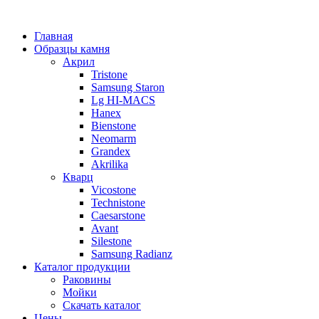
Главная
Образцы камня
Акрил
Tristone
Samsung Staron
Lg HI-MACS
Hanex
Bienstone
Neomarm
Grandex
Akrilika
Кварц
Vicostone
Technistone
Caesarstone
Avant
Silestone
Samsung Radianz
Каталог продукции
Раковины
Мойки
Скачать каталог
Цены