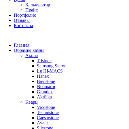
Калькулятор
Прайс
Портфолио
Отзывы
Контакты
Главная
Образцы камня
Акрил
Tristone
Samsung Staron
Lg HI-MACS
Hanex
Bienstone
Neomarm
Grandex
Akrilika
Кварц
Vicostone
Technistone
Caesarstone
Avant
Silestone