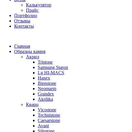
Калькулятор
Прайс
Портфолио
Отзывы
Контакты
Главная
Образцы камня
Акрил
Tristone
Samsung Staron
Lg HI-MACS
Hanex
Bienstone
Neomarm
Grandex
Akrilika
Кварц
Vicostone
Technistone
Caesarstone
Avant
Silestone