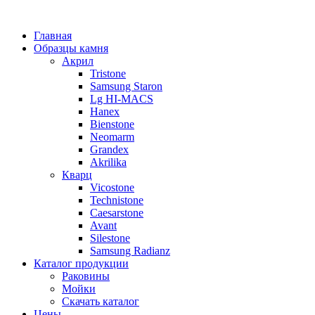
Главная
Образцы камня
Акрил
Tristone
Samsung Staron
Lg HI-MACS
Hanex
Bienstone
Neomarm
Grandex
Akrilika
Кварц
Vicostone
Technistone
Caesarstone
Avant
Silestone
Samsung Radianz
Каталог продукции
Раковины
Мойки
Скачать каталог
Цены